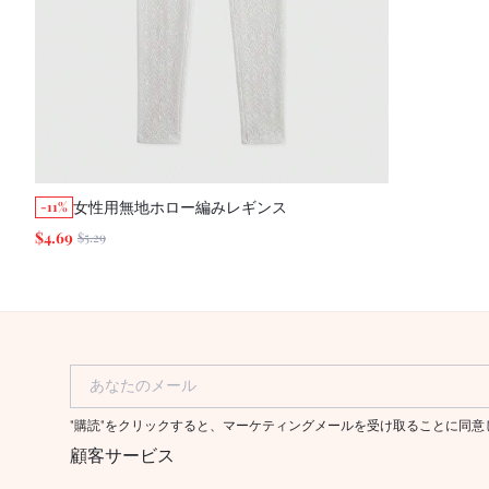
女性用無地ホロー編みレギンス
-11%
$4.69
$5.29
あなたのメール
"購読"をクリックすると、マーケティングメールを受け取ることに同
顧客サービス