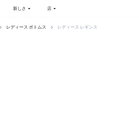
新しさ
店
レディース ボトムス
レディース レギンス