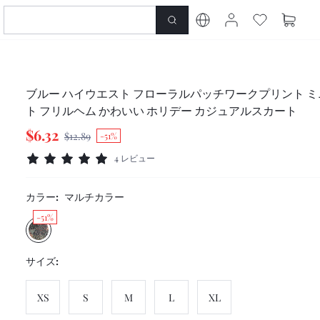
ブルー ハイウエスト フローラルパッチワークプリント 
ト フリルヘム かわいい ホリデー カジュアルスカート
$6.32
$12.89
-51%
4 レビュー
カラー:
マルチカラー
-51%
サイズ:
XS
S
M
L
XL