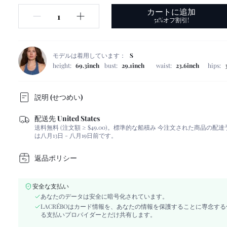
カートに追加
51%オフ割引!
モデルは着用しています：
S
height:
69.3inch
bust:
29.1inch
waist:
23.6inch
hips:
説明 (せつめい)
配送先 United States
カラー:
マルチカラー
送料無料 (注文額 ≥ $49.00)。
標準的な船積み 今注文された商品の配達
フィットタイプ:
レギュラーフィット
は八月13日 - 八月19日前です。
洗濯機洗い可能,ドライクリーニング不可,ソフ
お手入れ方法:
てください.
返品ポリシー
ポケット:
No
本体:
Yes
安全な支払い
長さ:
ミニサイズ
あなたのデータは安全に暗号化されています。
保温性を高める裏地付き:
No
LACRÉBOはカード情報を、あなたの情報を保護することに専念す
透明度:
No
る支払いプロバイダーとだけ共有します。
パターンタイプ:
植物