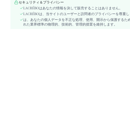
セキュリティ＆プライバシー
スタイル:
ボーホー
LACRÉBOはあなたの情報を決して販売することはありません。
タイプ:
Aライン, 非対称
LACRÉBOは、当サイトのユーザーと訪問者のプライバシーを尊重
生地の伸縮性:
は、あなたの個人データを不正な処理、使用、開示から保護するた
ノンストレッチ
れた業界標準の物理的、技術的、管理的措置を維持します。
ウエストライン:
ハイウェスト
コンポジション:
100% レーヨン
素材:
織物生地
skc:
sz260317161913952061237
id:
483071444