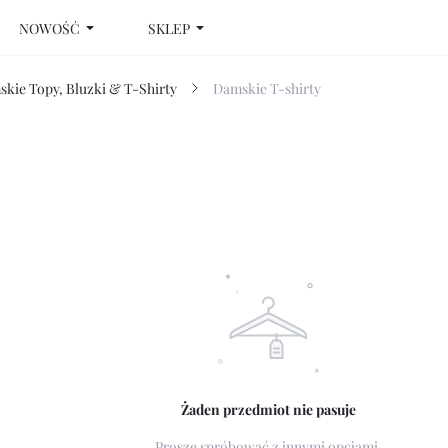
NOWOŚĆ
SKLEP
kie Topy, Bluzki & T-Shirty
Damskie T-shirty
Żaden przedmiot nie pasuje
Proszę spróbować z innymi opcjami.