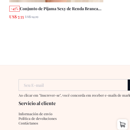
Conjunto de Pijama Sexy de Renda Branca
-47%
com Top Cami e Shorts Combinando,
US$ 7,55
US$ 14,19
Transparente e Romântico
Seu E-mail
Ao clicar em "Inscrever-se", você concorda em receber e-mails de ma
Servicio al cliente
Información de envío
Política de devoluciones
Contáctanos